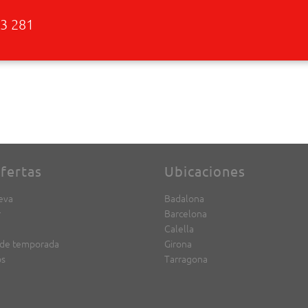
3 281
fertas
Ubicaciones
eva
Badalona
r
Barcelona
Calella
 de temporada
Girona
os
Tarragona