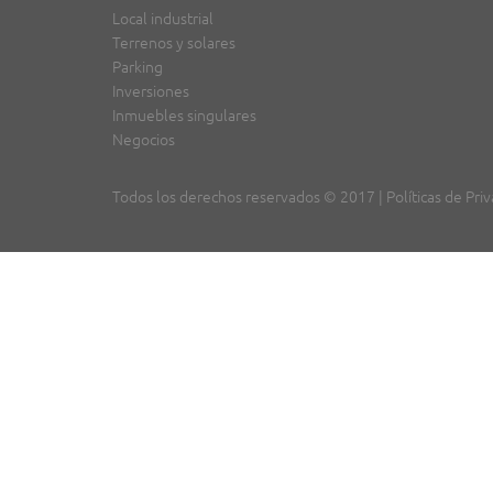
Local industrial
Terrenos y solares
Parking
Inversiones
Inmuebles singulares
Negocios
Todos los derechos reservados © 2017 |
Políticas de Pri