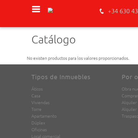
+34 630 43
Catálogo
No existen productos para los valores proporcionados.
Tipos de Inmuebles
Por o
Áticos
Obra nu
Casa
Compra
Viviendas
Alquiler
Torre
Alquiler
Apartamento
Traspas
Dúplex
Oficinas
Local comercial