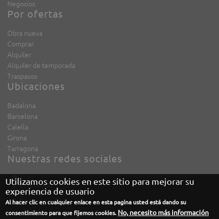
Negocios
Por ofertas
Obra nueva
Comprar
Alquiler
Alquiler de temporada
Traspasos
Ubicaciones
Badalona
Barcelona
Calella
Girona
Tarragona
Nuestras redes sociales
Inicio
Utilizamos cookies en este sitio para mejorar su
Facebook
experiencia de usuario
Twitter
Al hacer clic en cualquier enlace en esta pagina usted está dando su
Youtube
No, necesito más información
consentimiento para que fijemos cookies.