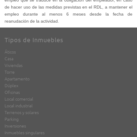
empleo que se traduce en la obligación del empleador, en caso
de hacer uso de las medidas previstas en el RDL, a mantener el
empleo durante al menos 6 meses desde la fecha de
reanudación de la actividad.
Tipos de Inmuebles
Áticos
Casa
Viviendas
Torre
Apartamento
Dúplex
Oficinas
Local comercial
Local industrial
Terrenos y solares
Parking
Inversiones
Inmuebles singulares