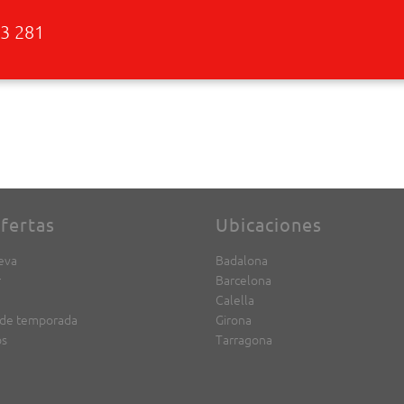
3 281
fertas
Ubicaciones
eva
Badalona
r
Barcelona
Calella
 de temporada
Girona
os
Tarragona