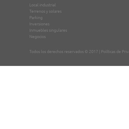
Local industrial
Terrenos y solares
Parking
Inversiones
Inmuebles singulares
Negocios
Todos los derechos reservados © 2017 |
Políticas de Pri