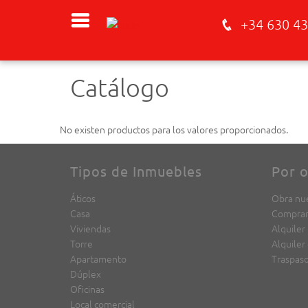
+34 630 43
Catálogo
No existen productos para los valores proporcionados.
Tipos de Inmuebles
Por o
Áticos
Obra nu
Casa
Compra
Viviendas
Alquiler
Torre
Alquiler
Apartamento
Traspas
Dúplex
Oficinas
Local comercial