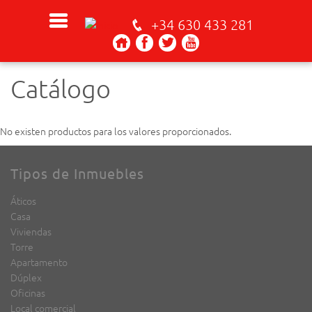
+34 630 433 281
Catálogo
No existen productos para los valores proporcionados.
Tipos de Inmuebles
Áticos
Casa
Viviendas
Torre
Apartamento
Dúplex
Oficinas
Local comercial